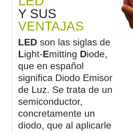
LED
Y SUS
VENTAJAS
LED
son las siglas de
L
ight-
E
mitting
D
iode,
que en español
significa Diodo Emisor
de Luz. Se trata de un
semiconductor,
concretamente un
diodo, que al aplicarle