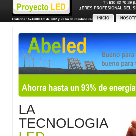
Tf: 610 82 70 39 
¿ERES PROFESIONAL DE
INICIO
NOSOT
Evitados 15746000Tm de CO2 y 20Tm de residuos radiactivos
LA
TECNOLOGIA