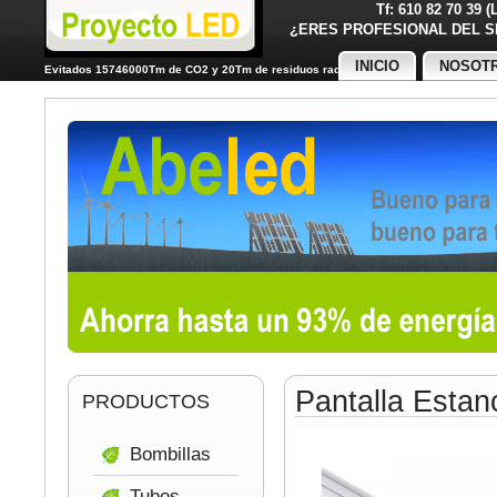
Tf: 610 82 70 39 
¿ERES PROFESIONAL DE
INICIO
NOSOT
Evitados 15746000Tm de CO2 y 20Tm de residuos radiactivos
Pantalla Esta
PRODUCTOS
Bombillas
Tubos