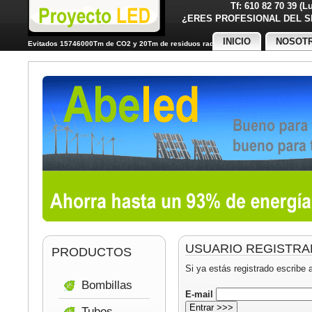
Tf: 610 82 70 39 (
¿ERES PROFESIONAL DE
INICIO
NOSOT
Evitados 15746000Tm de CO2 y 20Tm de residuos radiactivos
USUARIO REGISTR
PRODUCTOS
Si ya estás registrado escribe 
Bombillas
E-mail
Tubos