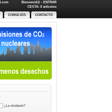
ed.com
Bienvenid@ -
ENTRAR
O!
CESTA: 0 artículos
CONSEJOS
CONTACTO
:
¿La olvidaste?