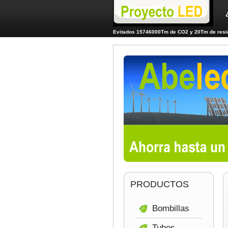
Evitados 15746000Tm de CO2 y 20Tm de resid
PRODUCTOS
Bombillas
Tubos