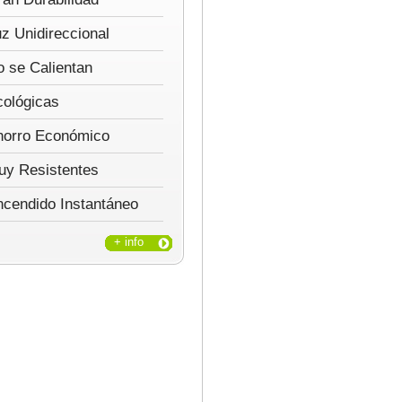
z Unidireccional
 se Calientan
cológicas
horro Económico
uy Resistentes
ncendido Instantáneo
+ info