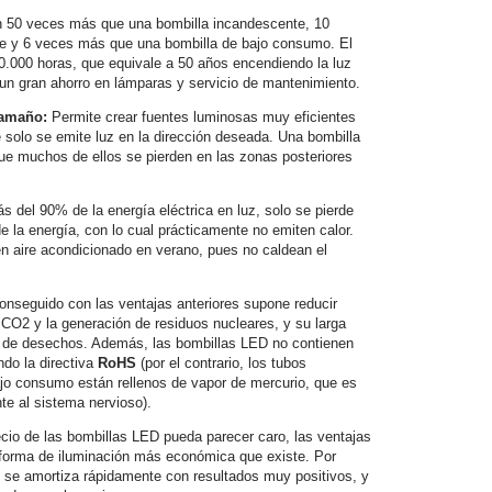
 50 veces más que una bombilla incandescente, 10
e y 6 veces más que una bombilla de bajo consumo. El
50.000 horas, que equivale a 50 años encendiendo la luz
a un gran ahorro en lámparas y servicio de mantenimiento.
Tamaño:
Permite crear fuentes luminosas muy eficientes
solo se emite luz en la dirección deseada. Una bombilla
e muchos de ellos se pierden en las zonas posteriores
s del 90% de la energía eléctrica en luz, solo se pierde
 la energía, con lo cual prácticamente no emiten calor.
en aire acondicionado en verano, pues no caldean el
conseguido con las ventajas anteriores supone reducir
CO2 y la generación de residuos nucleares, y su larga
 de desechos. Además, las bombillas LED no contienen
do la directiva
RoHS
(por el contrario, los tubos
ajo consumo están rellenos de vapor de mercurio, que es
te al sistema nervioso).
cio de las bombillas LED pueda parecer caro, las ventajas
forma de iluminación más económica que existe. Por
ue se amortiza rápidamente con resultados muy positivos, y