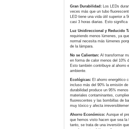
Gran Durabilidad:
Los LEDs duran
veces más que un tubo fluorescent
LED tiene una vida útil superior a 
casi 3 horas diarias. Esto signific
Luz Unidireccional y Reducido 
requiriendo menos lúmenes, ya que 
normal necesita más lúmenes porqu
de la lámpara.
No se Calientan:
Al transformar má
en forma de calor menos del 10% de
Esto también contribuye al ahorro 
ambiente.
Ecológicas:
El ahorro energético 
incluso más del 90% la emisión de 
durabilidad produce un 95% menos
materiales contaminantes, cumplien
fluorescentes y las bombillas de b
muy tóxico y afecta irreversiblemen
Ahorro Económico:
Aunque el pre
que hemos visto hacen que sea la 
tanto, se trata de una inversión q