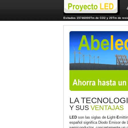
Evitados 15746000Tm de CO2 y 20Tm de resid
LA TECNOLOG
Y SUS
VENTAJAS
LED
son las siglas de
L
ight-
E
mitti
español significa Diodo Emisor de 
semiconductor, concretamente un di