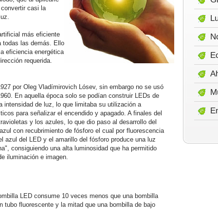
convertir casi la
luz.
Lu
tificial más eficiente
No
 todas las demás. Ello
a eficiencia energética
E
dirección requerida.
A
1927 por Oleg Vladímirovich Lósev, sin embargo no se usó
M
 1960. En aquella época solo se podían construir LEDs de
a intensidad de luz, lo que limitaba su utilización a
E
icos para señalizar el encendido y apagado. A finales del
avioletas y los azules, lo que dio paso al desarrollo del
zul con recubrimiento de fósforo el cual por fluorescencia
el azul del LED y el amarillo del fósforo produce una luz
a", consiguiendo una alta luminosidad que ha permitido
de iluminación e imagen.
ombilla LED consume 10 veces menos que una bombilla
n tubo fluorescente y la mitad que una bombilla de bajo