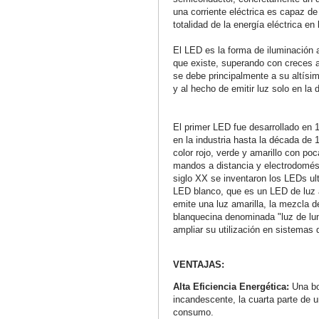
una corriente eléctrica es capaz de 
totalidad de la energía eléctrica en 
El LED es la forma de iluminación ar
que existe, superando con creces a
se debe principalmente a su altísim
y al hecho de emitir luz solo en la 
El primer LED fue desarrollado en 
en la industria hasta la década de
color rojo, verde y amarillo con poc
mandos a distancia y electrodomést
siglo XX se inventaron los LEDs ultr
LED blanco, que es un LED de luz a
emite una luz amarilla, la mezcla d
blanquecina denominada "luz de lun
ampliar su utilización en sistemas 
VENTAJAS:
Alta Eficiencia Energética:
Una b
incandescente, la cuarta parte de u
consumo.