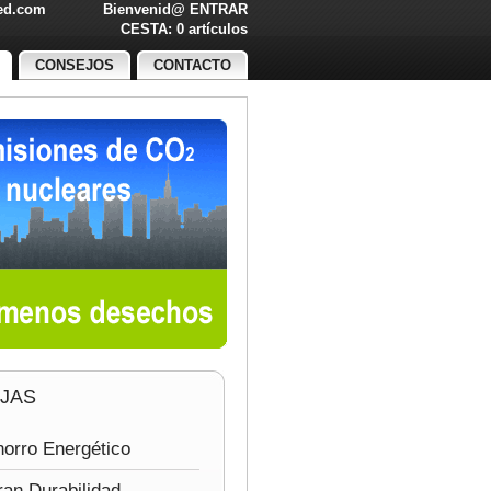
led.com
Bienvenid@
ENTRAR
O!
CESTA: 0 artículos
CONSEJOS
CONTACTO
JAS
orro Energético
an Durabilidad