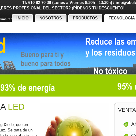
Tf: 610 82 70 39 (Lunes a Viernes 8:30h - 13:30h) / info@abe
¿ERES PROFESIONAL DEL SECTOR? ¡PÍDENOS TU DESCUENT
INICIO
NOSOTROS
PRODUCTOS
TECNOLOGIA
uos radiactivos
IA
LED
VENTA
Ah
ng
D
iode, que en
Luz. Se trata de un
Gr
odo, que al aplicarle