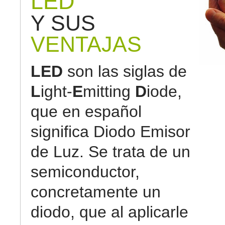
LED
Y SUS
VENTAJAS
LED
son las siglas de
L
ight-
E
mitting
D
iode,
que en español
significa Diodo Emisor
de Luz. Se trata de un
semiconductor,
concretamente un
diodo, que al aplicarle