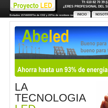
Tf: 610 82 70 39 
¿ERES PROFESIONAL DE
INICIO
NOSOT
Evitados 15746000Tm de CO2 y 20Tm de residuos radiactivos
LA
TECNOLOGIA